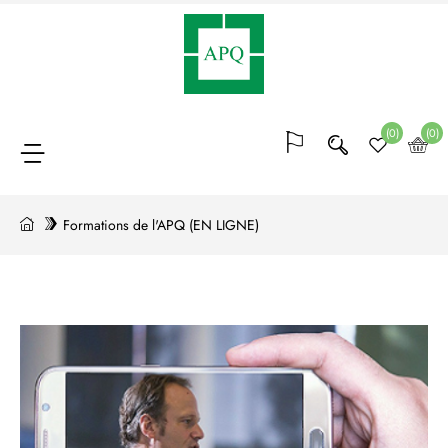
Adhésion
(64)
(0)
(0)
Blocs
de
Formations de l'APQ (EN LIGNE)
points
(20)
Conférences
et
formations