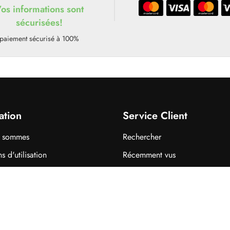
os informations sont
sécurisées!
paiement sécurisé à 100%
ation
Service Client
s sommes
Rechercher
s d'utilisation
Récemment vus
 de confidentialité
Comparer les produits
z-nous