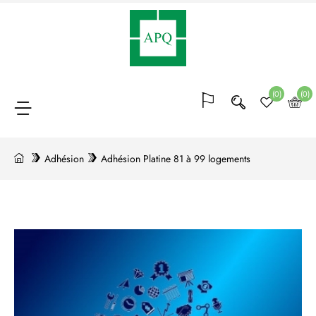
Adhésion
(64)
(0)
(0)
Blocs
de
Adhésion
Adhésion Platine 81 à 99 logements
points
(20)
Conférences
et
formations