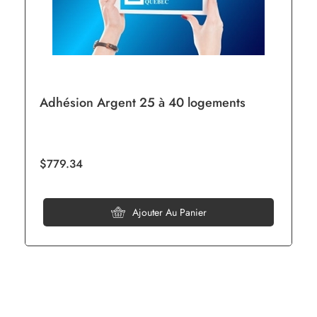
Adhésion Argent 25 à 40 logements
$779.34
Ajouter Au Panier