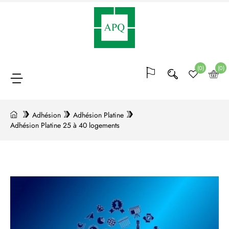
Adhésion
(64)
(0)
(0)
Blocs
de
Adhésion
Adhésion Platine
Adhésion Platine 25 à 40 logements
points
(20)
Conférences
et
formations