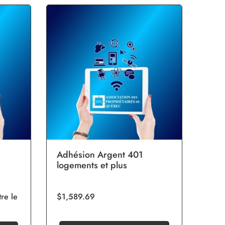
Adhésion Argent 401
Adhé
logements et plus
loge
re le
$1,589.69
Appe
prix