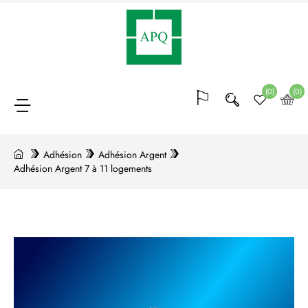
Adhésion
(64)
(0)
(0)
Blocs
de
Adhésion
Adhésion Argent
Adhésion Argent 7 à 11 logements
points
(20)
Conférences
et
formations