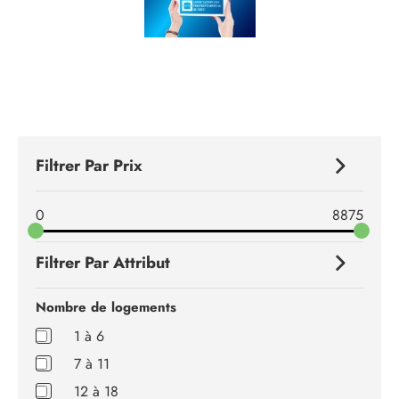
(90)
SeecliQ
(1)
Filtrer Par Prix
Publicité
(3)
0
8875
Contactez-
nous
Filtrer Par Attribut
Nombre de logements
1 à 6
7 à 11
12 à 18