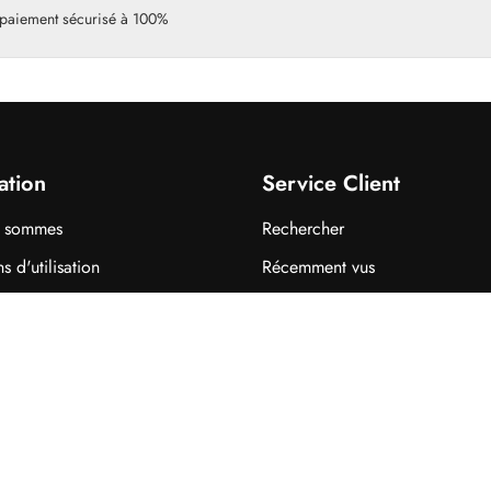
paiement sécurisé à 100%
ation
Service Client
s sommes
Rechercher
s d'utilisation
Récemment vus
 de confidentialité
Comparer les produits
z-nous
e APQ. Tous droits réservés.
Powered 