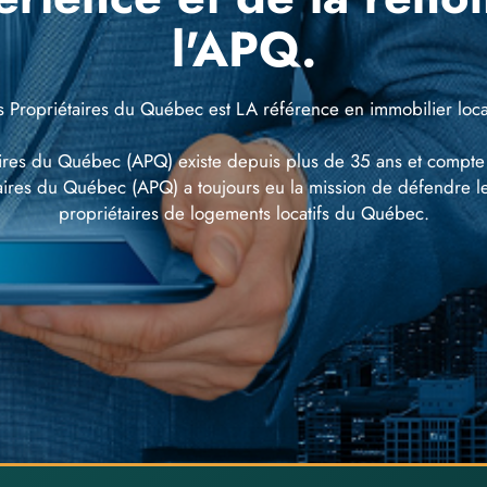
l'APQ.
es Propriétaires du Québec est LA référence en immobilier loca
taires du Québec (APQ) existe depuis plus de 35 ans et comp
aires du Québec (APQ) a toujours eu la mission de défendre les
propriétaires de logements locatifs du Québec.