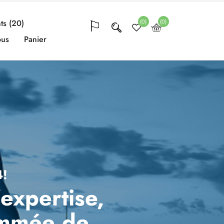
(0)
(0)
ts (20)
ous
Panier
4!
'expertise,
ommée de